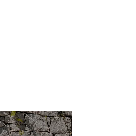
 lasst euren Blick über die
oment, in dem Entspannung