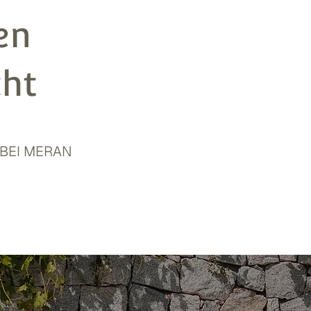
en
cht
Taucht ins Wasser ein und
Berge schweifen - ein M
 BEI MERAN
und Freiheit eins werden.